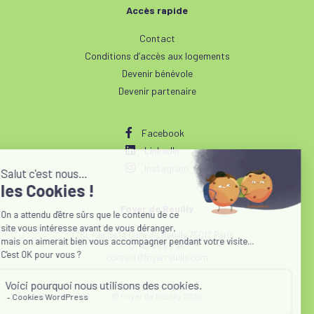
Accès rapide
Contact
Conditions d’accès aux logements
Devenir bénévole
Devenir partenaire
Facebook
LinkedIn
Instagram
Foyer de Reuilly
61, rue de la Gare de Reuilly 75012 Paris
01 43 45 65 95
contact@foyerreuilly.com
© Foyer de Reuilly 2026