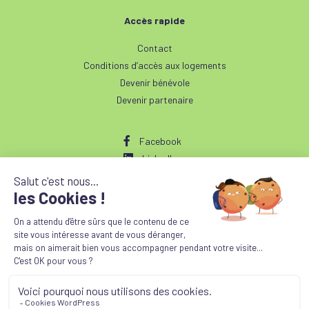
Accès rapide
Contact
Conditions d’accès aux logements
Devenir bénévole
Devenir partenaire
Facebook
LinkedIn
Instagram
Foyer de Reuilly
61, rue de la Gare de Reuilly 75012 Paris
01 43 45 65 95
contact@foyerreuilly.com
© Foyer de Reuilly 2026